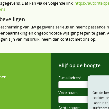
sgegevens. Dat kan via de volgende link:
https://autoriteit
ons
beveiligen
escherming van uw gegevens serieus en neemt passende ma
baarmaking en ongeoorloofde wijziging tegen te gaan. Al
ingen zijn van misbruik, neem dan contact met ons op.
Blijf op de hoogte
ioen
E-mailadres
*
Voornaam
Om de best
cookies om
Door in t
Achternaam
surfgedrag