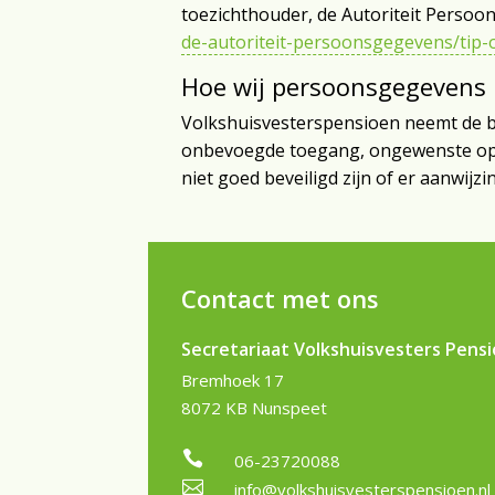
toezichthouder, de Autoriteit Persoon
de-autoriteit-persoonsgegevens/tip-
Hoe wij persoonsgegevens 
Volkshuisvesterspensioen neemt de b
onbevoegde toegang, ongewenste open
niet goed beveiligd zijn of er aanwijz
Contact met ons
Secretariaat Volkshuisvesters Pens
Bremhoek 17
8072 KB Nunspeet

06-23720088

info@volkshuisvesterspensioen.nl