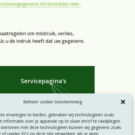
persoonsgegevens.nl/nl/contact-met-
atregelen om misbruik, verlies,
s u de indruk heeft dat uw gegevens
Servicepagina’s
Statuten
Beheer cookie toestemming
Huishoudelijk reglement
Privacyverklaring
e ervaringen te bieden, gebruiken wij technologieën zoals
Disclaimer
 informatie over je apparaat op te slaan en/of te raadplegen.
e stemmen met deze technologieën kunnen wij gegevens zoals
 of unieke ID's op deze site verwerken. Als je geen