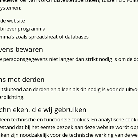
medewerker van Volkshuisvesterspensioen) tussen zit. Volk
systemen:
de website
wsbrievenprogramma
mma’s zoals spreadsheat of databases
vens bewaren
 persoonsgegevens niet langer dan strikt nodig is om de d
ns met derden
tsluitend aan derden en alleen als dit nodig is voor de ui
rplichting.
echnieken, die wij gebruiken
leen technische en functionele cookies. En analytische coo
tbestand dat bij het eerste bezoek aan deze website wordt o
iken zijn noodzakelijk voor de technische werking van de w