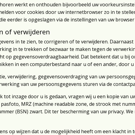
ehoren werkt en onthouden bijvoorbeeld uw voorkeursinste
melden voor cookies door uw internetbrowser zo in te stell
die eerder is opgeslagen via de instellingen van uw browser
n of verwijderen
vens in te zien, te corrigeren of te verwijderen. Daarnaast
king in te trekken of bezwaar te maken tegen de verwerk
ht op gegevensoverdraagbaarheid. Dat betekent dat u bij o
ikken in een computerbestand naar u of een ander, door u 
ctie, verwijdering, gegevensoverdraging van uw persoonsge
rwerking van uw persoonsgegevens sturen via de contactpa
ek tot inzage door u is gedaan, vragen wij u een kopie van u
w pasfoto, MRZ (machine readable zone, de strook met num
er (BSN) zwart. Dit ter bescherming van uw privacy. We r
ens op wijzen dat u de mogelijkheid heeft om een klacht in t