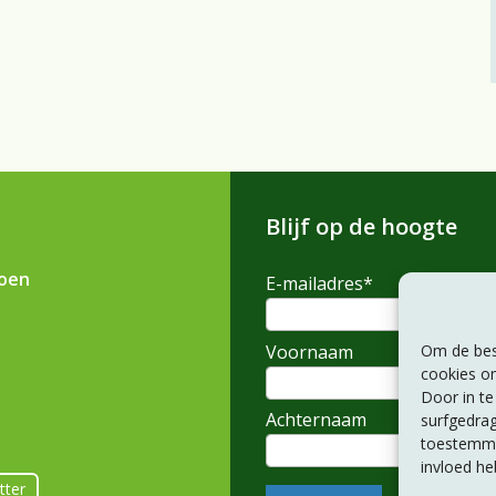
Blijf op de hoogte
ioen
E-mailadres
*
Voornaam
Om de best
cookies om
Door in t
Achternaam
surfgedrag
toestemmin
invloed he
tter