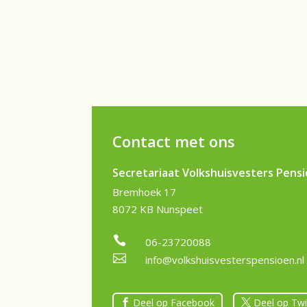
Contact met ons
Secretariaat Volkshuisvesters Pens
Bremhoek 17
8072 KB Nunspeet

06-23720088

info@volkshuisvesterspensioen.nl
Deel op Facebook
Deel op Twi