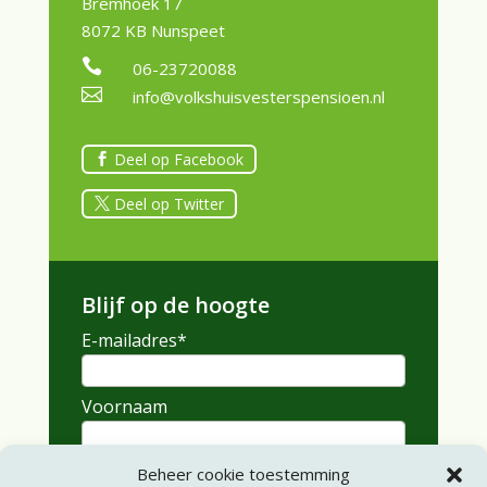
Bremhoek 17
8072 KB Nunspeet

06-23720088

info@volkshuisvesterspensioen.nl
Deel op Facebook
Deel op Twitter
Blijf op de hoogte
E-mailadres
*
Voornaam
Achternaam
Beheer cookie toestemming