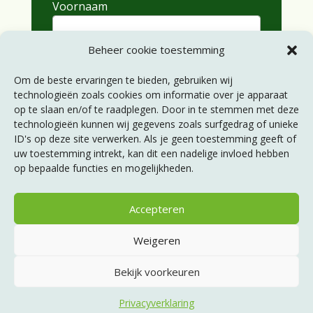
Voornaam
Achternaam
Beheer cookie toestemming
Om de beste ervaringen te bieden, gebruiken wij
technologieën zoals cookies om informatie over je apparaat
Abonneren
op te slaan en/of te raadplegen. Door in te stemmen met deze
technologieën kunnen wij gegevens zoals surfgedrag of unieke
ID's op deze site verwerken. Als je geen toestemming geeft of
uw toestemming intrekt, kan dit een nadelige invloed hebben
Servicepagina’s
op bepaalde functies en mogelijkheden.
Statuten
Huishoudelijk reglement
Accepteren
Privacyverklaring
Disclaimer
Weigeren
Bekijk voorkeuren
© 2023 Volkshuisvesters Pensioen
Privacyverklaring
Realisatie:
Getaweb