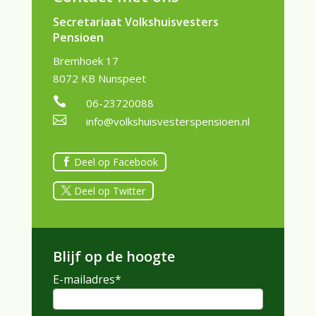
Secretariaat Volkshuisvesters
Pensioen
Bremhoek 17
8072 KB Nunspeet

06-23720088

info@volkshuisvesterspensioen.nl
Deel op Facebook
Deel op Twitter
Blijf op de hoogte
E-mailadres
*