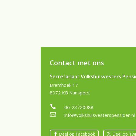
Contact met ons
Secretariaat Volkshuisvesters Pens
Bremhoek 17
8072 KB Nunspeet

06-23720088

info@volkshuisvesterspensioen.nl
Deel op Facebook
Deel op Twi