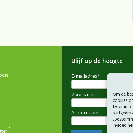
Blijf op de hoogte
ioen
E-mailadres
*
Voornaam
Om de best
cookies om
Door in t
Achternaam
surfgedrag
toestemmin
invloed he
tter