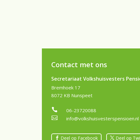
Contact met ons
Secretariaat Volkshuisvesters Pens
Bremhoek 17
8072 KB Nunspeet

06-23720088

info@volkshuisvesterspensioen.nl
Deel op Facebook
Deel op Twi