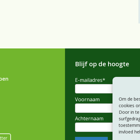
Blijf op de hoogte
ioen
E-mailadres
*
Voornaam
Om de best
cookies om
Door in t
Achternaam
surfgedrag
toestemmin
invloed he
tter