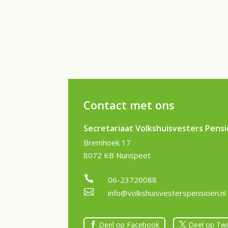
Contact met ons
Secretariaat Volkshuisvesters Pens
Bremhoek 17
8072 KB Nunspeet

06-23720088

info@volkshuisvesterspensioen.nl
Deel op Facebook
Deel op Twi