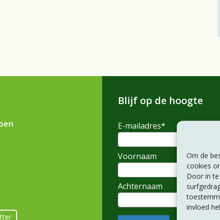
Blijf op de hoogte
ioen
E-mailadres
*
Voornaam
Om de best
cookies om
Door in t
Achternaam
surfgedrag
toestemmin
invloed he
tter